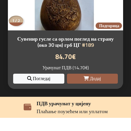
2 / 2
Подгорица
Сувенир гусле са орлом поглед на страну
(око 30 цм) грб ЦГ
#189
84.70€
Урачунат ПДВ (14.70€)
Погледај
Додај
Звук традиције
Беспрекорна мелодија Гусала