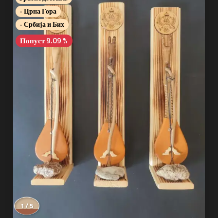
- Црна Гора
- Србија и Бих
Попуст 9.09 %
1 / 5