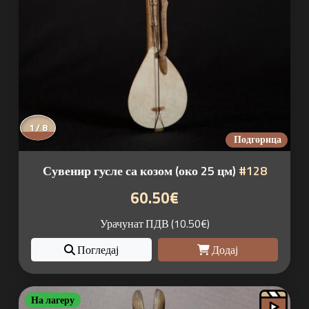
1 / 8
Подгорица
Сувенир гусле са козом (око 25 цм)
#128
60.50€
Урачунат ПДВ (10.50€)
Погледај
Додај
На лагеру