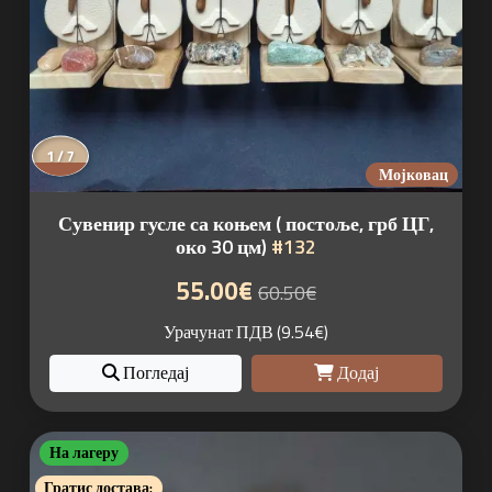
1 / 7
Мојковац
Сувенир гусле са коњем ( постоље, грб ЦГ,
око 30 цм)
#132
55.00€
60.50€
Урачунат ПДВ (9.54€)
Погледај
Додај
На лагеру
Гратис достава: