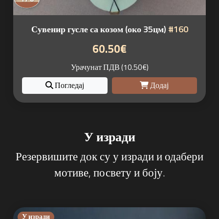
Сувенир гусле са козом (око 35цм)
#160
60.50€
Урачунат ПДВ (10.50€)
Погледај
Додај
У изради
Резервишите док су у изради и одабери
мотиве, посвету и боју.
У изради