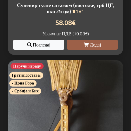
Сувенир гусле са козом (постоље, грб ЦГ,
око 25 цм)
#181
58.08€
Урачунат ПДВ (10.08€)
Погледај
Додај
Наручи израду
Гратис достава:
- Црна Гора
- Србија и Бих