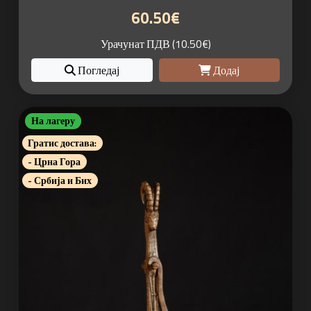
60.50€
Урачунат ПДВ (10.50€)
Погледај
Додај
На лагеру
Гратис достава:
- Црна Гора
- Србија и Бих