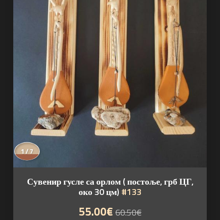
1 / 7
Сувенир гусле са орлом ( постоље, грб ЦГ,
око 30 цм)
#133
55.00€
60.50€