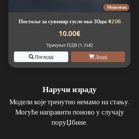
Мојковац
Постоље за сувенир гусле око 30цм
#206
10.00€
Урачунат ПДВ (1.74€)
Погледај
Додај
Наручи израду
Модели које тренутно немамо на стању.
Могуће направити поново у случају
поруЏбине.