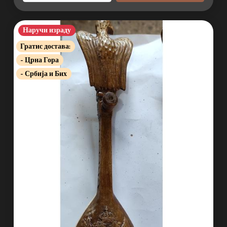
Наручи израду
Гратис достава:
- Црна Гора
- Србија и Бих