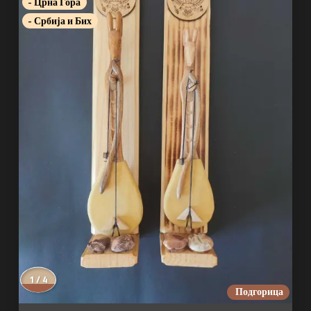
- Црна Гора
- Србија и Бих
1 / 4
Подгорица