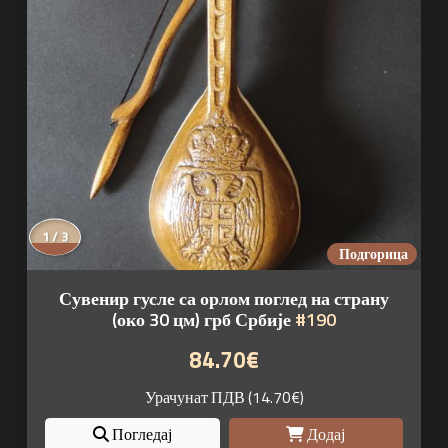
1 / 3
Подгорица
Сувенир гусле са орлом поглед на страну
(око 30 цм) грб Србије
#190
84.70€
Урачунат ПДВ (14.70€)
Погледај
Додај