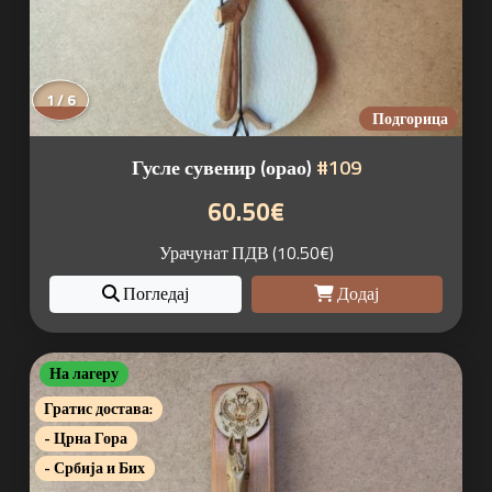
1 / 6
Подгорица
Гусле сувенир (орао)
#109
60.50€
Урачунат ПДВ (10.50€)
Погледај
Додај
На лагеру
Гратис достава:
- Црна Гора
- Србија и Бих