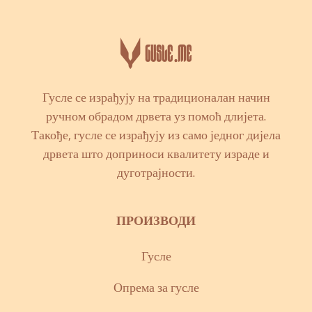
Гусле се израђују на традиционалан начин
ручном обрадом дрвета уз помоћ длијета.
Такође, гусле се израђују из само једног дијела
дрвета што доприноси квалитету израде и
дуготрајности.
ПРОИЗВОДИ
Гусле
Опрема за гусле