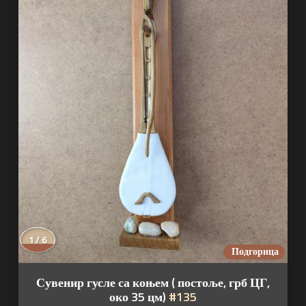
1 / 6
Подгорица
Сувенир гусле са коњем ( постоље, грб ЦГ,
око 35 цм)
#135