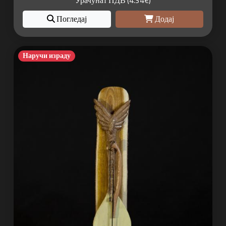
Погледај
Додај
Наручи израду