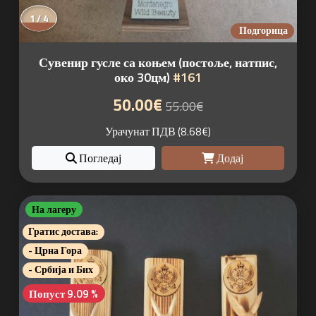
1 / 4
Подгорица
Сувенир гусле са коњем (постоље, натпис,
око 30цм)
#161
50.00€
55.00€
Урачунат ПДВ (8.68€)
Погледај
Додај
На лагеру
Гратис достава:
- Црна Гора
- Србија и Бих
Попуст 9.09 %