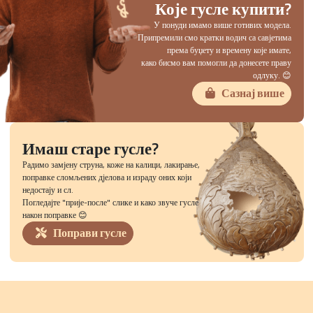
Које гусле купити?
У понуди имамо више готивих модела.
Припремили смо кратки водич са савјетима
према буџету и времену које имате,
како бисмо вам помогли да донесете праву
одлуку. 😊
Сазнај више
Имаш старе гусле?
Радимо замјену струна, коже на калици, лакирање,
поправке сломљених дјелова и израду оних који
недостају и сл.
Погледајте "прије-после" слике и како звуче гусле
након поправке 😊
Поправи гусле