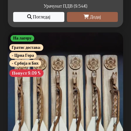
Урачунат ПДВ (9.54€)
Погледај
Додај
На лагеру
Гратис достава:
- Црна Гора
- Србија и Бих
Попуст 9.09 %