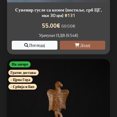
Сувенир гусле са козом (постоље, грб ЦГ,
око 30 цм)
#131
55.00€
60.50€
Урачунат ПДВ (9.54€)
Погледај
Додај
На лагеру
Гратис достава:
- Црна Гора
- Србија и Бих