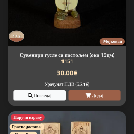
1 / 2
Мојковац
Сувенири гусле са постољем (око 15цм)
#151
30.00€
Урачунат ПДВ (5.21€)
Погледај
Додај
Наручи израду
Гратис достава: