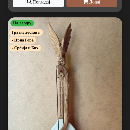
Погледај
Додај
На лагеру
Гратис достава:
- Црна Гора
- Србија и Бих