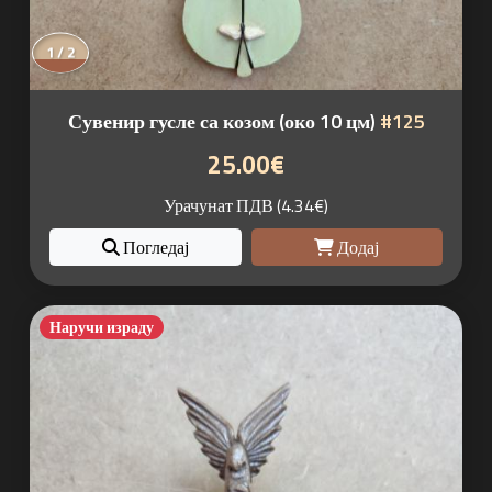
1 / 2
Сувенир гусле са козом (око 10 цм)
#125
25.00€
Урачунат ПДВ (4.34€)
Погледај
Додај
Наручи израду