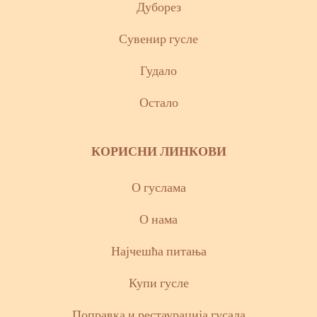
Дуборез
Сувенир гусле
Гудало
Остало
КОРИСНИ ЛИНКОВИ
О гуслама
О нама
Најчешћа питања
Купи гусле
Поправка и рестаурација гусала