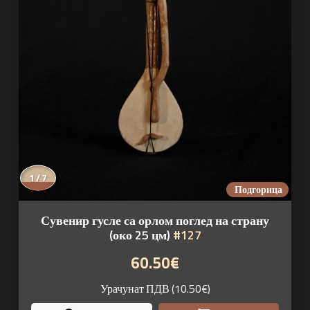
1 / 7
Подгорица
Сувенир гусле са орлом поглед на страну
(око 25 цм)
#127
60.50€
Урачунат ПДВ (10.50€)