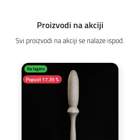
Proizvodi na akciji
Svi proizvodi na akciji se nalaze ispod.
Na lageru
Na 
Popust 17.35 %
Pop