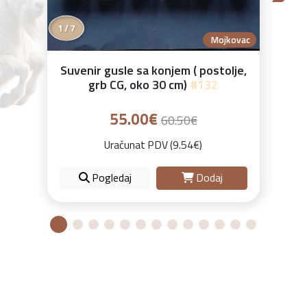
1 / 7
Mojkovac
Suvenir gusle sa konjem ( postolje,
Or
grb CG, oko 30 cm)
#132
55.00€
60.50€
Uračunat PDV (9.54€)
Pogledaj
Dodaj