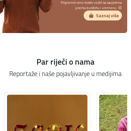
Pripremili smo kratki vodič sa savjetima
prema budžetu i vremenu. 😊
Saznaj više
Par riječi o nama
Reportaže i naše pojavljivanje u medijima