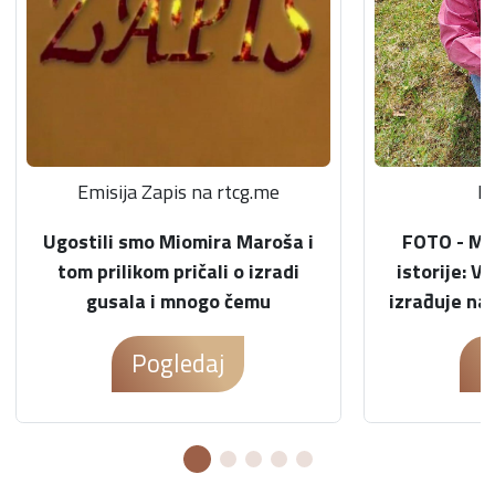
Emisija Zapis na rtcg.me
Ko
Ugostili smo Miomira Maroša i
FOTO - MO
tom prilikom pričali o izradi
istorije: V
gusala i mnogo čemu
izrađuje na 
Pogledaj
P