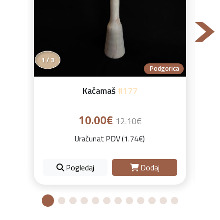
1 / 3
Podgorica
Kačamaš
#177
Or
10.00€
12.10€
Uračunat PDV (1.74€)
Pogledaj
Dodaj