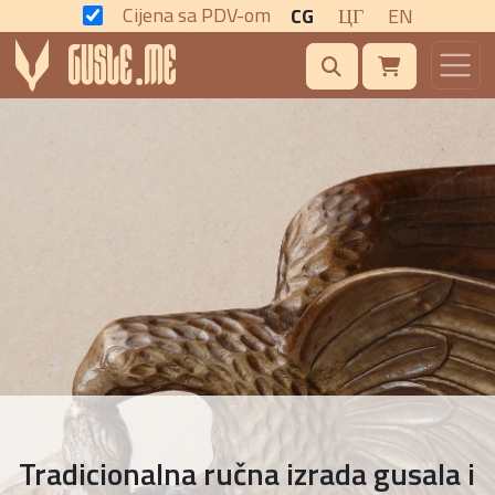
Cijena sa PDV-om
CG
ЦГ
EN
Tradicionalna ručna izrada gusala i