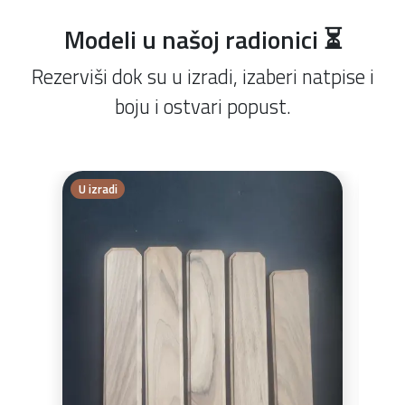
Modeli u našoj radionici ⏳
Rezerviši dok su u izradi, izaberi natpise i
boju i ostvari popust.
U izradi
U iz
Grat
- Cr
- Srb