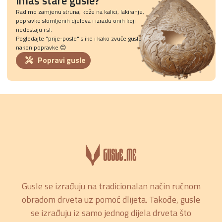
Imaš stare gusle?
Radimo zamjenu struna, kože na kalici, lakiranje,
popravke slomljenih djelova i izradu onih koji
nedostaju i sl.
Pogledajte "prije-posle" slike i kako zvuče gusle
nakon popravke 😊
Popravi gusle
Gusle se izrađuju na tradicionalan način ručnom
obradom drveta uz pomoć dlijeta. Takođe, gusle
se izrađuju iz samo jednog dijela drveta što