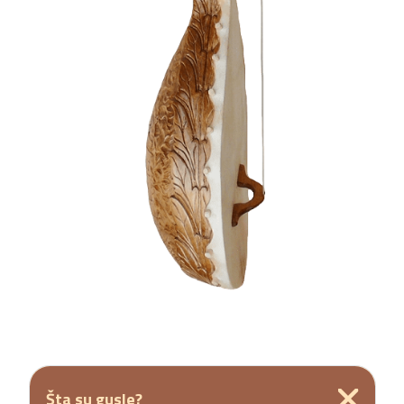
Šta su gusle?