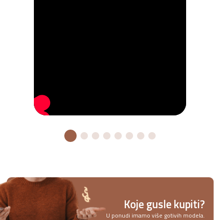
Koje gusle kupiti?
U ponudi imamo više gotivih modela.