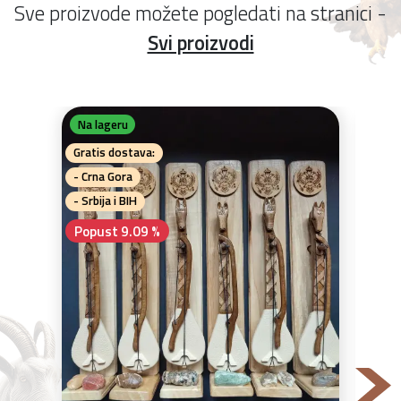
Sve proizvode možete pogledati na stranici -
Svi proizvodi
Na lageru
Na 
Gratis dostava:
Pop
- Crna Gora
- Srbija i BIH
Popust 9.09 %