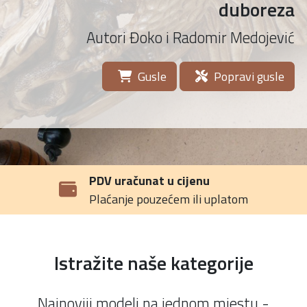
duboreza
Autori Đoko i Radomir Medojević
Gusle
Popravi gusle
PDV uračunat u cijenu
Plaćanje pouzećem ili uplatom
Istražite naše kategorije
Najnoviji modeli na jednom mjestu -