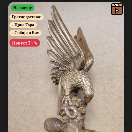
На лагеру
Гратис достава:
- Црна Гора
- Србија и Бих
Попуст 21 %