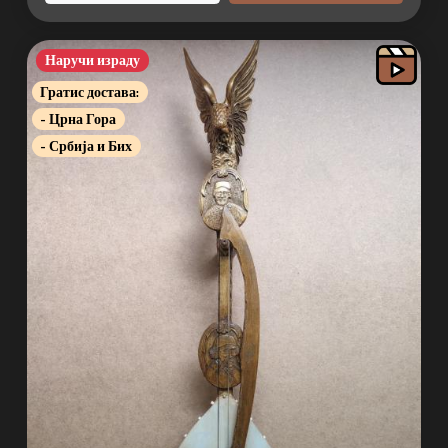
Наручи израду
Гратис достава:
- Црна Гора
- Србија и Бих