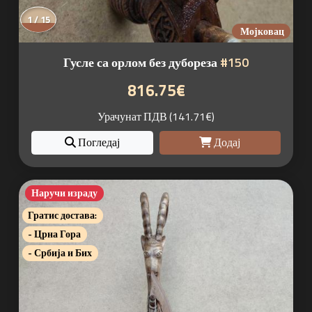
1 / 15
Мојковац
Гусле са орлом без дубореза
#150
816.75€
Урачунат ПДВ (141.71€)
Погледај
Додај
Наручи израду
Гратис достава:
- Црна Гора
- Србија и Бих