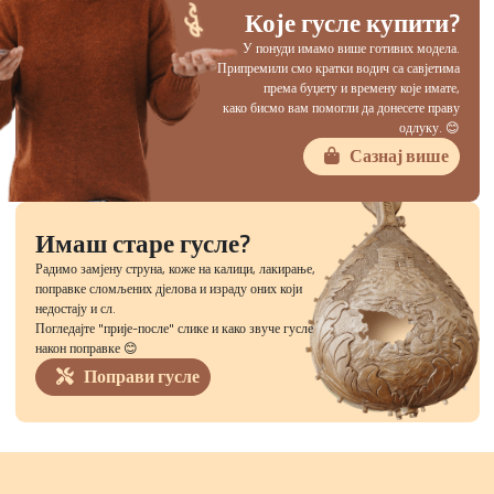
Које гусле купити?
У понуди имамо више готивих модела.
Припремили смо кратки водич са савјетима
према буџету и времену које имате,
како бисмо вам помогли да донесете праву
одлуку. 😊
Сазнај више
Имаш старе гусле?
Радимо замјену струна, коже на калици, лакирање,
поправке сломљених дјелова и израду оних који
недостају и сл.
Погледајте "прије-после" слике и како звуче гусле
након поправке 😊
Поправи гусле