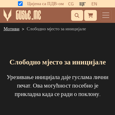
Цијена са ПДВ-ом
CG
ЦГ
EN
Мотиви
Слободно мјесто за иницијале
Слободно мјесто за иницијале
Урезивање иницијала даје гуслама лични
печат. Ова могућност посебно је
прикладна када се ради о поклону.