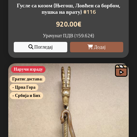
Гусле са козом (Његош, Ловћен са борбом,
пушка на врату)
#116
920.00€
Урачунат ПДВ (159.62€)
Погледај
Додај
Наручи израду
Гратис достава:
- Црна Гора
- Србија и Бих