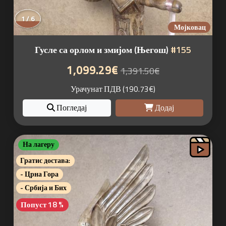
1 / 6
Мојковац
Гусле са орлом и змијом (Његош)
#155
1,099.29€
1,391.50€
Урачунат ПДВ (190.73€)
Погледај
Додај
На лагеру
Гратис достава:
- Црна Гора
- Србија и Бих
Попуст 18 %