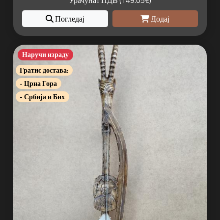
Урачунат ПДВ (149.05€)
Погледај
Додај
Наручи израду
Гратис достава:
- Црна Гора
- Србија и Бих