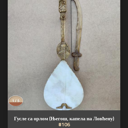
2 / 5
Гусле са орлом (Његош, капела на Ловћену)
#106