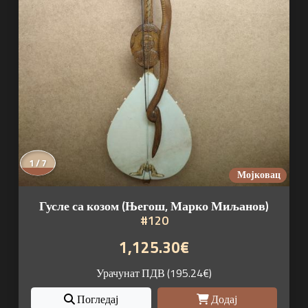
1 / 7
Мојковац
Гусле са козом (Његош, Марко Миљанов)
#120
1,125.30€
Урачунат ПДВ (195.24€)
Погледај
Додај