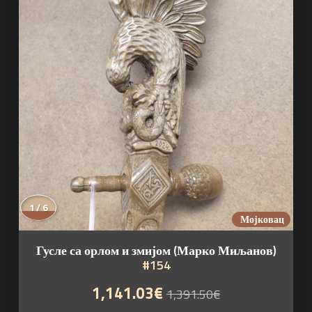
1 / 6
Мојковац
Гусле са орлом и змијом (Марко Миљанов)
#154
1,141.03€
1,391.50€