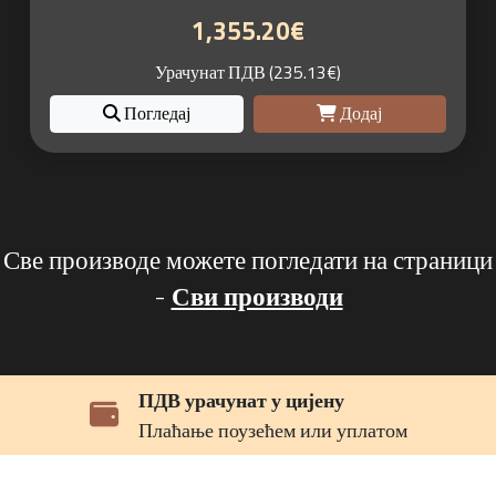
1,355.20€
Урачунат ПДВ (235.13€)
Погледај
Додај
Све производе можете погледати на страници
-
Сви производи
ПДВ урачунат у цијену
Плаћање поузећем или уплатом