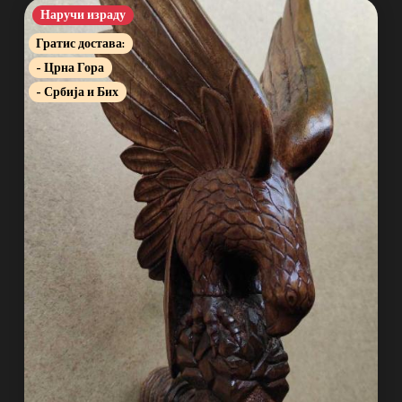
Наручи израду
Гратис достава:
- Црна Гора
- Србија и Бих