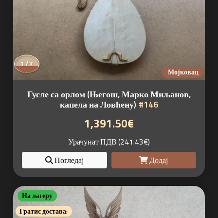
1 / 7
Мојковац
Гусле са орлом (Његош, Марко Миљанов,
капела на Ловћену)
#146
1,391.50€
Урачунат ПДВ (241.43€)
Погледај
Додај
На лагеру
Гратис достава: