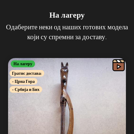
На лагеру
Одаберите неки од наших готових модела
који су спремни за доставу.
На лагеру
Гратис достава:
- Црна Гора
- Србија и Бих