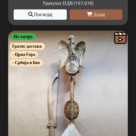
Урачунат ПДВ (197.97€)
Погледај
Додај
На лагеру
Гратис достава:
- Црна Гора
- Србија и Бих