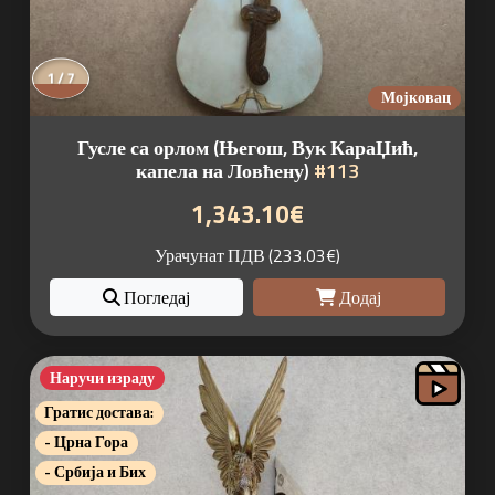
1 / 7
Мојковац
Гусле са орлом (Његош, Вук КараЏић,
капела на Ловћену)
#113
1,343.10€
Урачунат ПДВ (233.03€)
Погледај
Додај
Наручи израду
Гратис достава:
- Црна Гора
- Србија и Бих