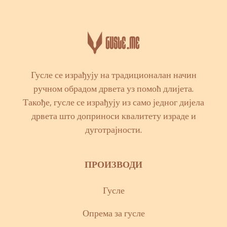
Гусле се израђују на традиционалан начин
ручном обрадом дрвета уз помоћ длијета.
Такође, гусле се израђују из само једног дијела
дрвета што доприноси квалитету израде и
дуготрајности.
ПРОИЗВОДИ
Гусле
Опрема за гусле