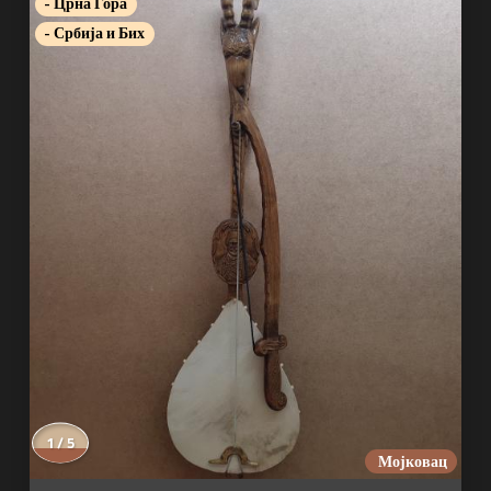
- Црна Гора
- Србија и Бих
1 / 5
Мојковац