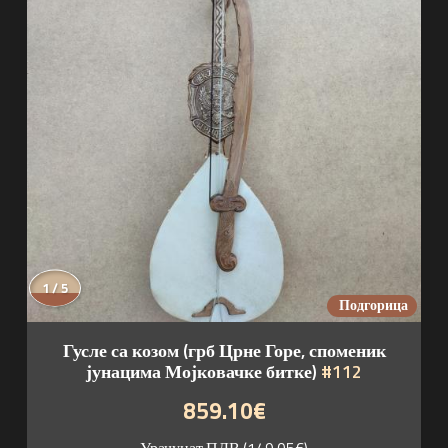
1 / 5
Подгорица
Гусле са козом (грб Црне Горе, споменик
јунацима Мојковачке битке)
#112
859.10€