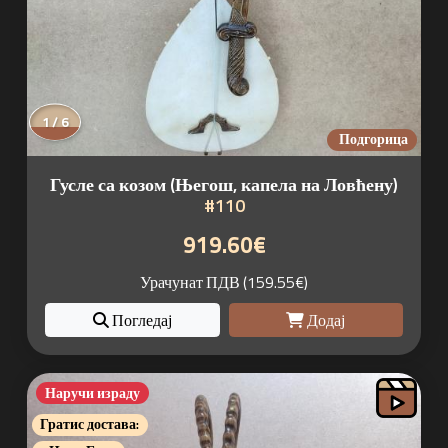
1 / 6
Подгорица
Гусле са козом (Његош, капела на Ловћену)
#110
919.60€
Урачунат ПДВ (159.55€)
Погледај
Додај
Наручи израду
Гратис достава: