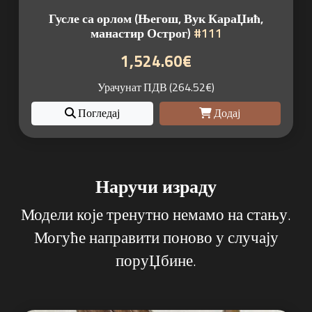
Гусле са орлом (Његош, Вук КараЏић,
манастир Острог)
#111
1,524.60€
Урачунат ПДВ (264.52€)
Погледај
Додај
Наручи израду
Модели које тренутно немамо на стању.
Могуће направити поново у случају
поруЏбине.