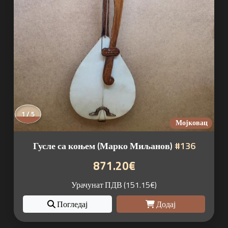
1 / 5
Мојковац
Гусле са коњем (Марко Миљанов)
#136
871.20€
Урачунат ПДВ (151.15€)
Погледај
Додај