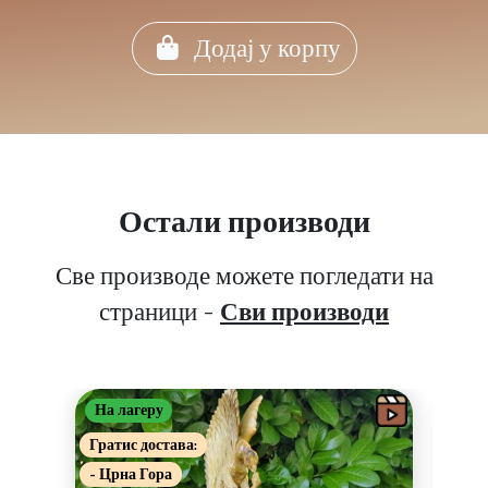
Додај у корпу
Остали производи
Све производе можете погледати на
страници -
Сви производи
На лагеру
На 
Гратис достава:
Грат
- Црна Гора
- Цр