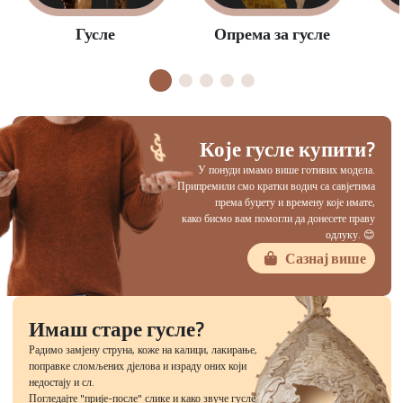
Опрема за гусле
Гусле
Које гусле купити?
У понуди имамо више готивих модела.
Припремили смо кратки водич са савјетима
према буџету и времену које имате,
како бисмо вам помогли да донесете праву
одлуку. 😊
Сазнај више
Имаш старе гусле?
Радимо замјену струна, коже на калици, лакирање,
поправке сломљених дјелова и израду оних који
недостају и сл.
Погледајте "прије-после" слике и како звуче гусле