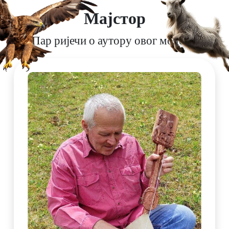
Мајстор
Пар ријечи о аутору овог модела.