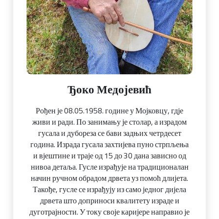
Ђоко Медојевић
Рођен је 08.05.1958. године у Мојковцу, гдје
живи и ради. По занимању је столар, а израдом
гусала и дубореза се бави задњих четрдесет
година. Израда гусала захтијева пуно стрпљења
и вјештине и траје од 15 до 30 дана зависно од
нивоа детаља. Гусле израђује на традиционалан
начин ручном обрадом дрвета уз помоћ длијета.
Такође, гусле се израђују из само једног дијела
дрвета што доприноси квалитету израде и
дуготрајности. У току своје каријере направио је