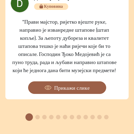
Куповина
"Прави мајстор, ријетко вјеште руке,
направио је изванредне штапове (штап
копље). За љепоту дубореза и квалитет
штапова тешко је наћи ријечи које би то
описале. Господин Ђоко Медојевић је са
пуно труда, рада и љубави направио штапове
који ће једнога дана бити музејски предмети!
Руке му се позлатиле!"
Прикажи слике