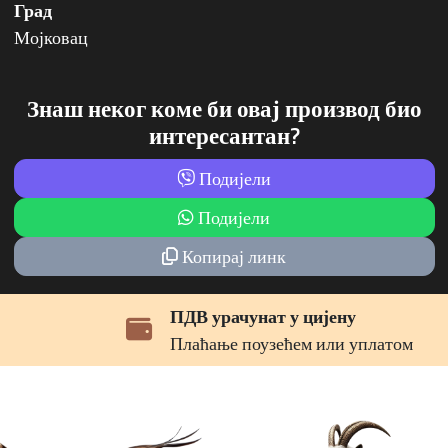
Град
Мојковац
Знаш неког коме би овај производ био
интересантан?
Подијели
Подијели
Копирај линк
ПДВ урачунат у цијену
Плаћање поузећем или уплатом