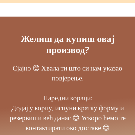
Желиш да купиш овај
производ?
Сјајно 😊 Хвала ти што си нам указао
повјерење.
Наредни кораци:
Додај у корпу, испуни кратку форму и
резервиши већ данас 😊 Ускоро ћемо те
контактирати око доставе 😊