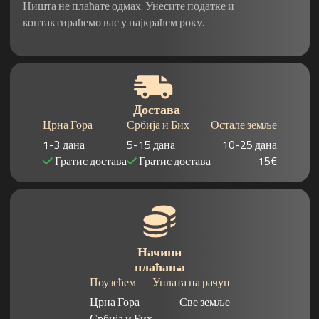
Ништа не плаћате одмах. Унесите податке и
контактираћемо вас у најкраћем року.
Достава
Црна Гора
Србија и Бих
Остале земље
1-3 дана
5-15 дана
10-25 дана
Гратис достава
Гратис достава
15€
Начини
плаћања
Поузећем
Уплата на рачун
Црна Гора
Све земље
Србија и Бих