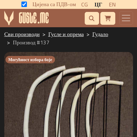
Цијена са ПДВ-ом
CG
ЦГ
EN
Сви производи
Гусле и опрема
Гудало
Производ #137
Могућност избора боје