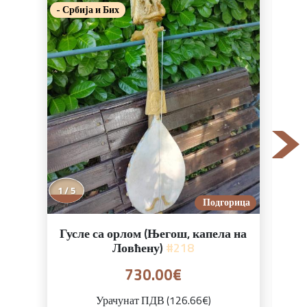
- Србија и Бих
- Ср
Поп
1 / 5
Подгорица
Гусле са орлом (Његош, капела на
Ловћену)
#218
730.00€
Урачунат ПДВ (126.66€)