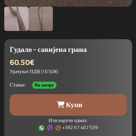
Гудало - савијена грана
60.50€
Урачунат ПДВ (10.50€)
Стање:
На лагеру
Купи
Или наручи одмах:
+382 67 467 539