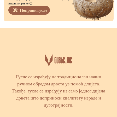
након поправке 😊
Поправи гусле
Гусле се израђују на традиционалан начин
ручном обрадом дрвета уз помоћ длијета.
Такође, гусле се израђују из само једног дијела
дрвета што доприноси квалитету израде и
дуготрајности.