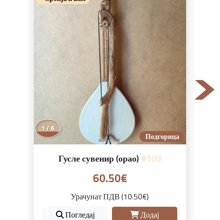
1 / 6
Подгорица
Гусле сувенир (орао)
#109
60.50€
Урачунат ПДВ (10.50€)
Погледај
Додај