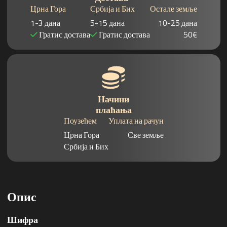
Црна Гора
Србија и Бих
Остале земље
1-3 дана
5-15 дана
10-25 дана
Гратис достава
Гратис достава
50€
Начини
плаћања
Поузећем
Уплата на рачун
Црна Гора
Све земље
Србија и Бих
Опис
Шифра