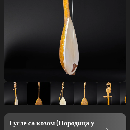
Гусле са козом (Породица у