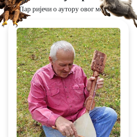
Пар ријечи о аутору овог модела.