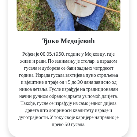
Ђоко Медојевић
Рођен је 08.05.1958. године у Мојковцу, гдје
живи и ради. По занимању је столар, а израдом
гусала и дубореза се бави задњих четрдесет
година. Израда гусала захтијева пуно стрпљења
и вјештине и траје од 15 до 30 дана зависно од
нивоа детаља. Гусле израђује на традиционалан
начин ручном обрадом дрвета уз помоћ длијета.
Такође, гусле се израђују из само једног дијела
дрвета што доприноси квалитету израде и
дуготрајности. У току своје каријере направио је
преко 50 гусала.