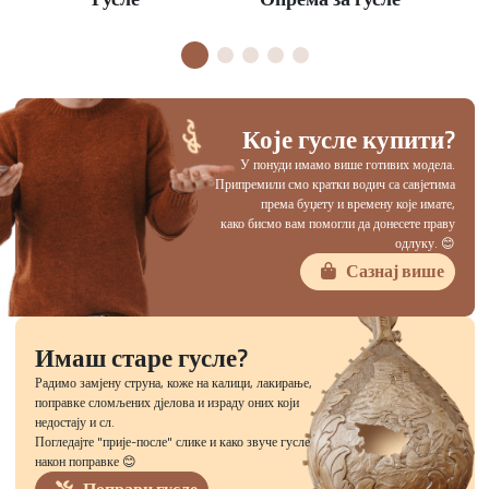
Које гусле купити?
У понуди имамо више готивих модела.
Припремили смо кратки водич са савјетима
према буџету и времену које имате,
како бисмо вам помогли да донесете праву
одлуку. 😊
Сазнај више
Имаш старе гусле?
Радимо замјену струна, коже на калици, лакирање,
поправке сломљених дјелова и израду оних који
недостају и сл.
Погледајте "прије-после" слике и како звуче гусле
након поправке 😊