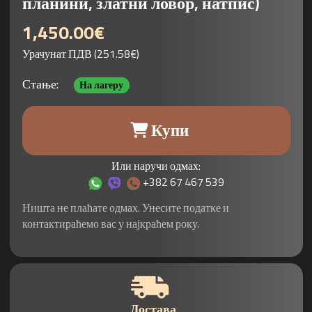
планини, златни ловор, натпис)
1,450.00€
Урачунат ПДВ (251.58€)
Стање:
На лагеру
Купи
Или наручи одмах:
+382 67 467 539
Ништа не плаћате одмах. Унесите податке и
контактираћемо вас у најкраћем року.
Достава