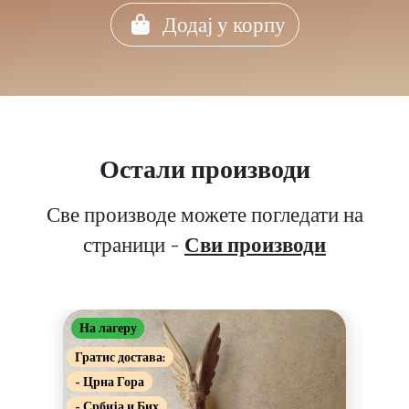
Додај у корпу
Остали производи
Све производе можете погледати на
страници -
Сви производи
На лагеру
На 
Г
Гратис достава:
Грат
- Црна Гора
- Цр
- Србија и Бих
- Ср