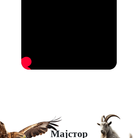
Мајстор