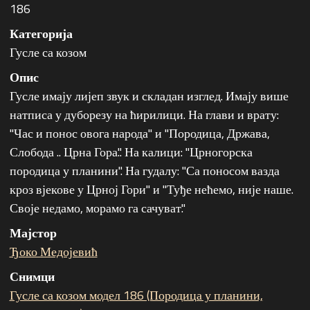
186
Категорија
Гусле са козом
Опис
Гусле имају лијеп звук и складан изглед. Имају више
натписа у дуборезу на ћирилици. На глави и врату:
"Час и понос овога народа" и "Породица, Држава,
Слобода .. Црна Гора.". На калици: "Црногорска
породица у планини". На гудалу: "Са поносом вазда
кроз вјекове у Црној Гори" и "Туђе нећемо, није наше.
Своје недамо, морамо га сачуват."
Мајстор
Ђоко Медојевић
Снимци
Гусле са козом модел 186 (Породица у планини,