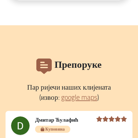
Препоруке
Пар ријечи наших клијената
(извор:
google maps
)
Дмитар Ћулафић
Куповина