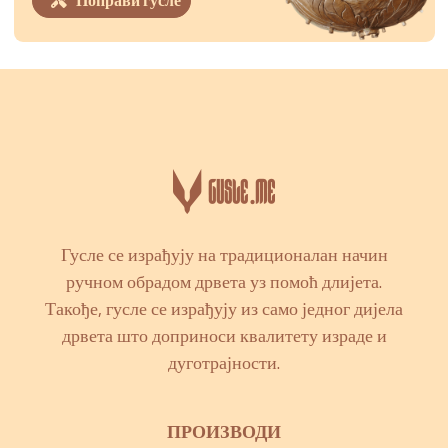
Поправи гусле
Гусле се израђују на традиционалан начин
ручном обрадом дрвета уз помоћ длијета.
Такође, гусле се израђују из само једног дијела
дрвета што доприноси квалитету израде и
дуготрајности.
ПРОИЗВОДИ