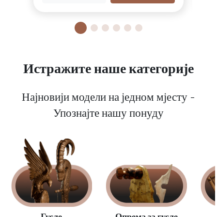
Истражите наше категорије
Најновији модели на једном мјесту -
Упознајте нашу понуду
Опрема за гусле
Гусле