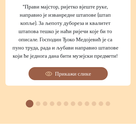
"Прави мајстор, ријетко вјеште руке,
направио је изванредне штапове (штап
копље). За љепоту дубореза и квалитет
штапова тешко је наћи ријечи које би то
описале. Господин Ђоко Медојевић је са
пуно труда, рада и љубави направио штапове
који ће једнога дана бити музејски предмети!
Руке му се позлатиле!"
Прикажи слике