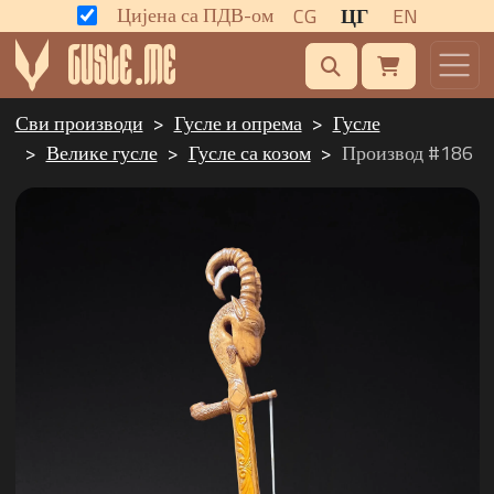
Цијена са ПДВ-ом
CG
ЦГ
EN
Сви производи
Гусле и опрема
Гусле
Велике гусле
Гусле са козом
Производ #186