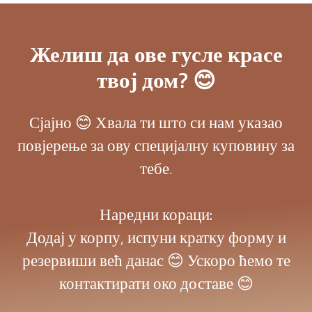
Желиш да ове гусле красе
твој дом? 😊
Сјајно 😊 Хвала ти што си нам указао
повјерење за ову специјалну куповину за
тебе.
Наредни кораци:
Додај у корпу, испуни кратку форму и
резервиши већ данас 😊 Ускоро ћемо те
контактирати око доставе 😊