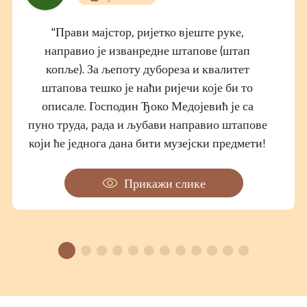
"Прави мајстор, ријетко вјеште руке,
направио је изванредне штапове (штап
копље). За љепоту дубореза и квалитет
штапова тешко је наћи ријечи које би то
описале. Господин Ђоко Медојевић је са
пуно труда, рада и љубави направио штапове
који ће једнога дана бити музејски предмети!
Руке му се позлатиле!"
Прикажи слике