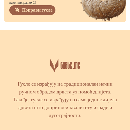
након поправке 😊
Поправи гусле
Гусле се израђују на традиционалан начин
ручном обрадом дрвета уз помоћ длијета.
Такође, гусле се израђују из само једног дијела
дрвета што доприноси квалитету израде и
дуготрајности.