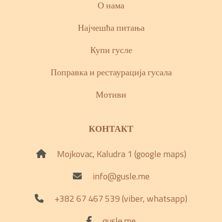
О нама
Најчешћа питања
Купи гусле
Поправка и рестаурација гусала
Мотиви
КОНТАКТ
Mojkovac, Kaludra 1 (google maps)
info@gusle.me
+382 67 467 539 (viber, whatsapp)
gusle.me