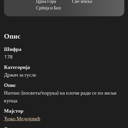
Црна Гора
Све земље
Србија и Бих
Опис
Шифра
178
Категорија
Држач за гусле
Опис
Натпис (посвета/порука) на плочи ради се по жељи
купца.
Мајстор
Ђоко Медојевић