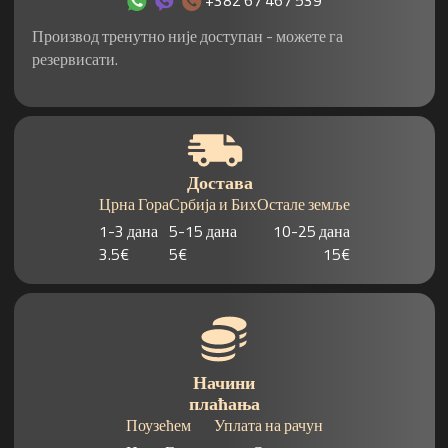
Производ тренутно није доступан - можете га
резервисати.
Достава
Црна Гора
Србија и Бих
Остале земље
1-3 дана
5-15 дана
10-25 дана
3.5€
5€
15€
Начини
плаћања
Поузећем
Уплата на рачун