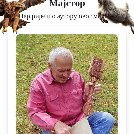
Мајстор
Пар ријечи о аутору овог модела.