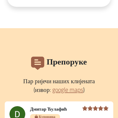
Препоруке
Пар ријечи наших клијената
(извор:
google maps
)
Дмитар Ћулафић
Куповина