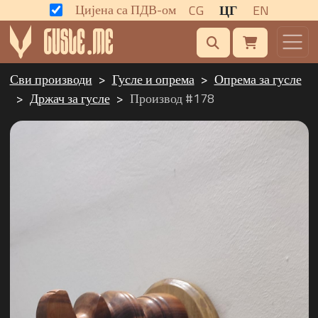
Цијена са ПДВ-ом
CG
ЦГ
EN
Сви производи
Гусле и опрема
Опрема за гусле
Држач за гусле
Производ #178