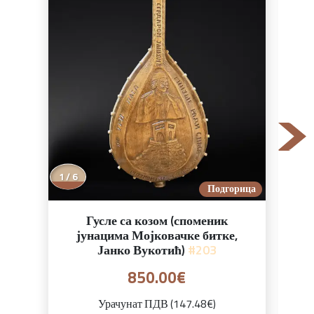
1 / 6
Подгорица
Гусле са козом (споменик
јунацима Мојковачке битке,
Јанко Вукотић)
#203
850.00€
Урачунат ПДВ (147.48€)