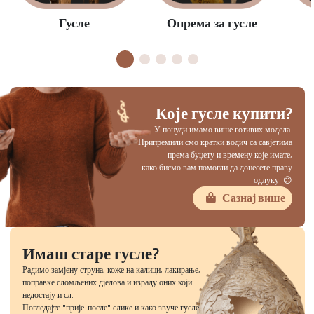
Опрема за гусле
Гусле
Које гусле купити?
У понуди имамо више готивих модела.
Припремили смо кратки водич са савјетима
према буџету и времену које имате,
како бисмо вам помогли да донесете праву
одлуку. 😊
Сазнај више
Имаш старе гусле?
Радимо замјену струна, коже на калици, лакирање,
поправке сломљених дјелова и израду оних који
недостају и сл.
Погледајте "прије-после" слике и како звуче гусле