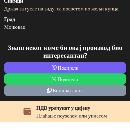
Снимци
Држач за гусле на зиду, са посветом по жељи купца.
Град
Мојковац
Знаш неког коме би овај производ био
интересантан?
Подијели
Подијели
Копирај линк
ПДВ урачунат у цијену
Плаћање поузећем или уплатом