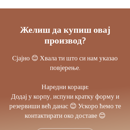
Желиш да купиш овај
производ?
Сјајно 😊 Хвала ти што си нам указао
повјерење.
Наредни кораци:
Додај у корпу, испуни кратку форму и
резервиши већ данас 😊 Ускоро ћемо те
контактирати око доставе 😊