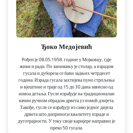
Ђоко Медојевић
Рођен је 08.05.1958. године у Мојковцу, гдје
живи и ради. По занимању је столар, а израдом
гусала и дубореза се бави задњих четрдесет
година. Израда гусала захтијева пуно стрпљења
и вјештине и траје од 15 до 30 дана зависно од
нивоа детаља. Гусле израђује на традиционалан
начин ручном обрадом дрвета уз помоћ длијета.
Такође, гусле се израђују из само једног дијела
дрвета што доприноси квалитету израде и
дуготрајности. У току своје каријере направио је
преко 50 гусала.