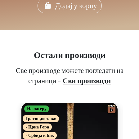
Додај у корпу
Остали производи
Све производе можете погледати на
страници -
Сви производи
На лагеру
На 
Гратис достава:
Грат
- Црна Гора
- Цр
- Србија и Бих
- Ср