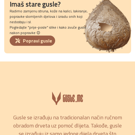
Imaš stare gusle?
Radimo zamjenu struna, kože na kalici, lakiranje,
popravke slomljenih djelova i izradu onih koji
nedostaju i sl.
Pogledajte "prije-posle" slike i kako zvuče gusle
nakon popravke 😊
Popravi gusle
Gusle se izrađuju na tradicionalan način ručnom
obradom drveta uz pomoć dlijeta. Takođe, gusle
se izrađuju iz samo jednog dijela drveta što