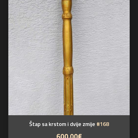
Štap sa krstom i dvije zmije
#168
600.00€