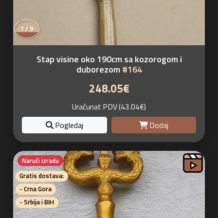
1 / 9
Stap visine oko 190cm sa kozorogom i
duborezom
#164
248.05€
Uračunat PDV (43.04€)
Pogledaj
Dodaj
Naruči izradu
Gratis dostava:
- Crna Gora
- Srbija i BIH