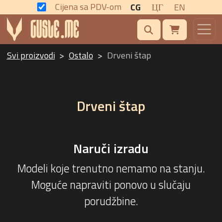
Cijena sa PDV-om
CG
ЦГ
EN
Svi proizvodi
Ostalo
Drveni štap
Drveni štap
Naruči izradu
Modeli koje trenutno nemamo na stanju.
Moguće napraviti ponovo u slučaju
porudžbine.