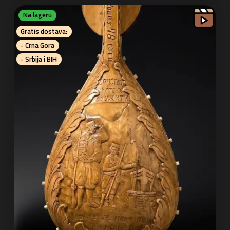
Na lageru
Gratis dostava:
- Crna Gora
- Srbija i BIH