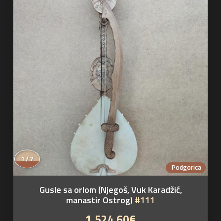
1 / 7
Podgorica
Gusle sa orlom (Njegoš, Vuk Karadžić,
manastir Ostrog)
#111
1,524.60€