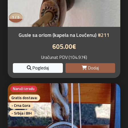
1 / 5
Gusle sa orlom (kapela na Lovćenu)
#211
605.00€
Uračunat PDV (104.97€)
Pogledaj
Dodaj
Naruči izradu
Gratis dostava:
- Crna Gora
- Srbija i BIH