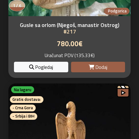
1 / 6
Podgorica
Gusle sa orlom (Njegoš, manastir Ostrog)
#217
780.00€
Uračunat PDV (135.33€)
Pogledaj
Dodaj
Na lageru
Gratis dostava:
- Crna Gora
- Srbija i BIH