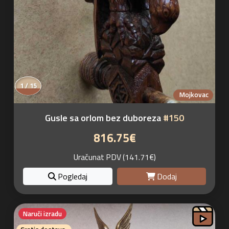
1 / 15
Mojkovac
Gusle sa orlom bez duboreza
#150
816.75€
Uračunat PDV (141.71€)
Pogledaj
Dodaj
Naruči izradu