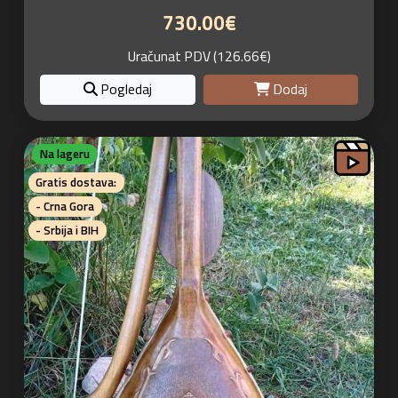
730.00€
Uračunat PDV (126.66€)
Pogledaj
Dodaj
Na lageru
Gratis dostava:
- Crna Gora
- Srbija i BIH