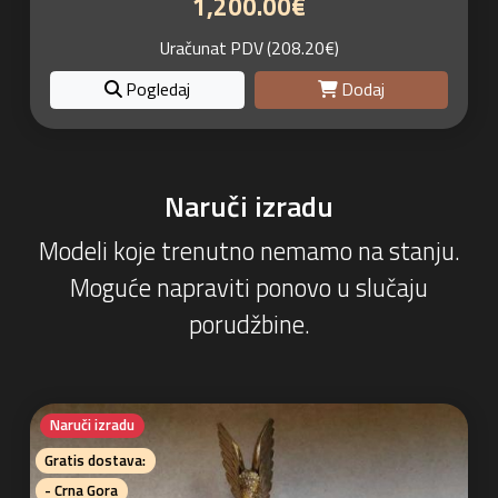
1,200.00€
Uračunat PDV (208.20€)
Pogledaj
Dodaj
Naruči izradu
Modeli koje trenutno nemamo na stanju.
Moguće napraviti ponovo u slučaju
porudžbine.
Naruči izradu
Gratis dostava:
- Crna Gora