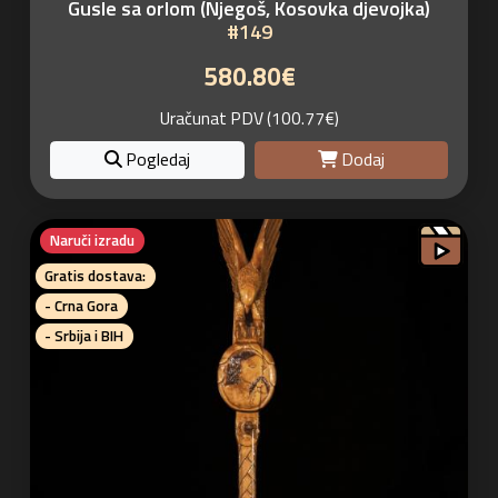
Gusle sa orlom (Njegoš, Kosovka djevojka)
#149
580.80€
Uračunat PDV (100.77€)
Pogledaj
Dodaj
Naruči izradu
Gratis dostava:
- Crna Gora
- Srbija i BIH