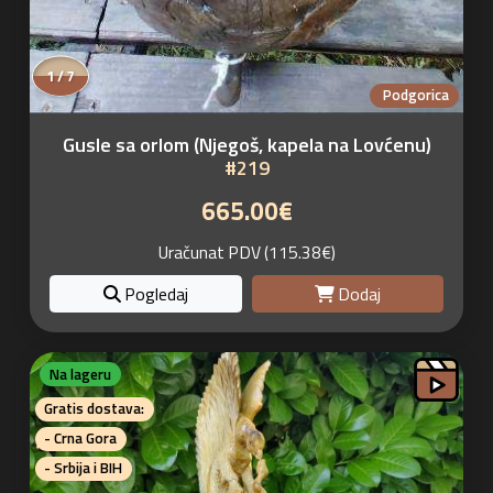
1 / 7
Podgorica
Gusle sa orlom (Njegoš, kapela na Lovćenu)
#219
665.00€
Uračunat PDV (115.38€)
Pogledaj
Dodaj
Na lageru
Gratis dostava:
- Crna Gora
- Srbija i BIH