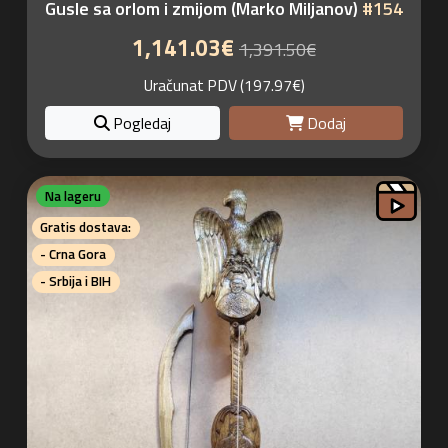
Gusle sa orlom i zmijom (Marko Miljanov)
#154
1,141.03€
1,391.50€
Uračunat PDV (197.97€)
Pogledaj
Dodaj
Na lageru
Gratis dostava:
- Crna Gora
- Srbija i BIH