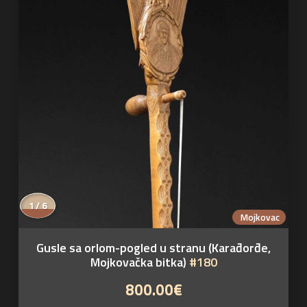
1 / 6
Mojkovac
Gusle sa orlom-pogled u stranu (Karađorđe,
Mojkovačka bitka)
#180
800.00€