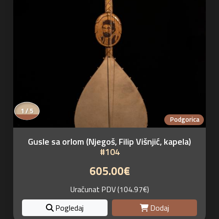
1 / 5
Podgorica
Gusle sa orlom (Njegoš, Filip Višnjić, kapela)
#104
605.00€
Uračunat PDV (104.97€)
Pogledaj
Dodaj