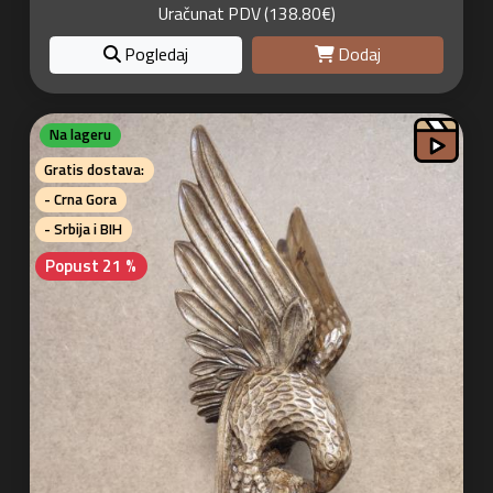
Uračunat PDV (138.80€)
Pogledaj
Dodaj
Na lageru
Gratis dostava:
- Crna Gora
- Srbija i BIH
Popust 21 %