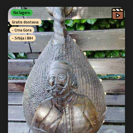
Na lageru
Gratis dostava:
- Crna Gora
- Srbija i BIH