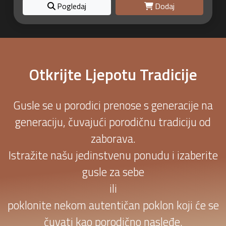
Pogledaj
Dodaj
Otkrijte Ljepotu Tradicije
Gusle se u porodici prenose s generacije na
generaciju, čuvajući porodičnu tradiciju od
zaborava.
Istražite našu jedinstvenu ponudu i izaberite
gusle za sebe
ili
poklonite nekom autentičan poklon koji će se
čuvati kao porodično nasleđe.