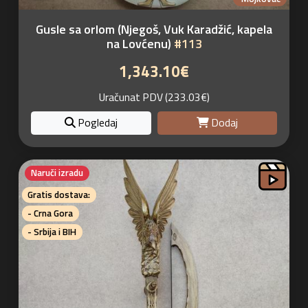
Gusle sa orlom (Njegoš, Vuk Karadžić, kapela
na Lovćenu)
#113
1,343.10€
Uračunat PDV (233.03€)
Pogledaj
Dodaj
Naruči izradu
Gratis dostava:
- Crna Gora
- Srbija i BIH