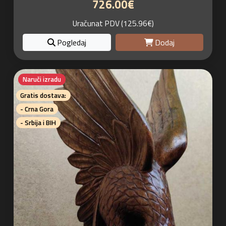
726.00€
Uračunat PDV (125.96€)
Pogledaj
Dodaj
Naruči izradu
Gratis dostava:
- Crna Gora
- Srbija i BIH