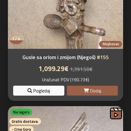
1 / 6
Mojkovac
Gusle sa orlom i zmijom (Njegoš)
#155
1,099.29€
1,391.50€
Uračunat PDV (190.73€)
Pogledaj
Dodaj
Na lageru
Gratis dostava:
- Crna Gora