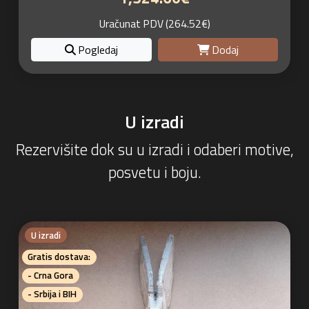
Uračunat PDV (264.52€)
Pogledaj
Dodaj
U izradi
Rezervišite dok su u izradi i odaberi motive,
posvetu i boju.
U izradi
Gratis dostava:
- Crna Gora
- Srbija i BIH