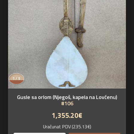
1 / 5
Gusle sa orlom (Njegoš, kapela na Lovćenu)
#106
1,355.20€
Uračunat PDV (235.13€)