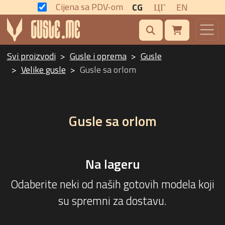
Cijena sa PDV-om
CG
ЦГ
EN
Svi proizvodi
Gusle i oprema
Gusle
Velike gusle
Gusle sa orlom
Gusle sa orlom
Na lageru
Odaberite neki od naših gotovih modela koji
su spremni za dostavu.