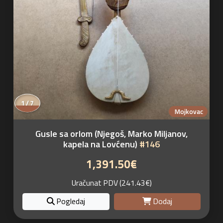
1 / 7
Mojkovac
Gusle sa orlom (Njegoš, Marko Miljanov,
kapela na Lovćenu)
#146
1,391.50€
Uračunat PDV (241.43€)
Pogledaj
Dodaj