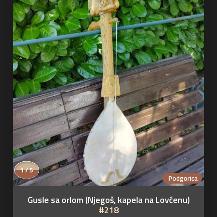
2 / 5
Podgorica
Gusle sa orlom (Njegoš, kapela na Lovćenu)
#218