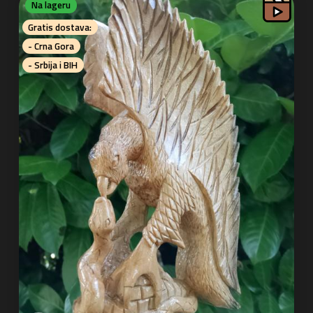
Na lageru
Gratis dostava:
- Crna Gora
- Srbija i BIH