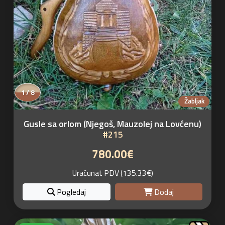
1 / 8
Žabljak
Gusle sa orlom (Njegoš, Mauzolej na Lovćenu)
#215
780.00€
Uračunat PDV (135.33€)
Pogledaj
Dodaj