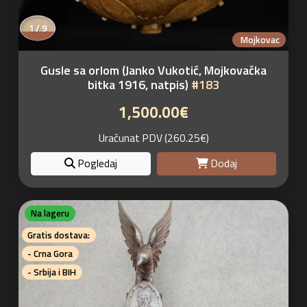
1 / 9
Mojkovac
Gusle sa orlom (Janko Vukotić, Mojkovačka
bitka 1916, natpis)
#183
1,500.00€
Uračunat PDV (260.25€)
Pogledaj
Dodaj
Na lageru
Gratis dostava:
- Crna Gora
- Srbija i BIH