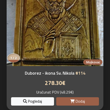
1 / 2
Mojkovac
Duborez - ikona Sv. Nikola
#114
278.30€
Uračunat PDV (48.29€)
Pogledaj
Dodaj