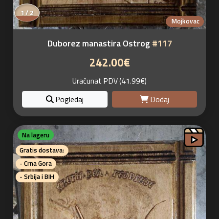
1 / 2
Mojkovac
Duborez manastira Ostrog
#117
242.00€
Uračunat PDV (41.99€)
Pogledaj
Dodaj
Na lageru
Gratis dostava:
- Crna Gora
- Srbija i BIH