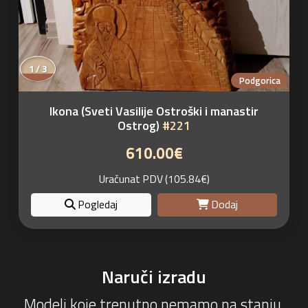
1 / 3
Podgorica
Ikona (Sveti Vasilije Ostroški i manastir
Ostrog)
#221
610.00€
Uračunat PDV (105.84€)
Pogledaj
Dodaj
Naruči izradu
Modeli koje trenutno nemamo na stanju.