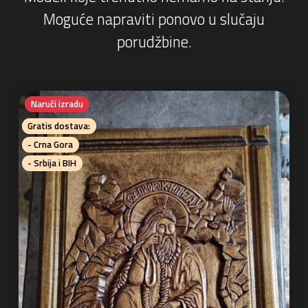
Moguće napraviti ponovo u slučaju
porudžbine.
Naruči izradu
Gratis dostava:
- Crna Gora
- Srbija i BIH