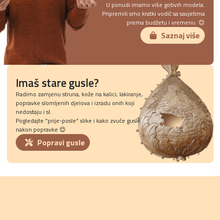
U ponudi imamo više gotivih modela.
Pripremili smo kratki vodič sa savjetima
prema budžetu i vremenu. 😊
Saznaj više
Imaš stare gusle?
Radimo zamjenu struna, kože na kalici, lakiranje,
popravke slomljenih djelova i izradu onih koji
nedostaju i sl.
Pogledajte "prije-posle" slike i kako zvuče gusle
nakon popravke 😊
Popravi gusle