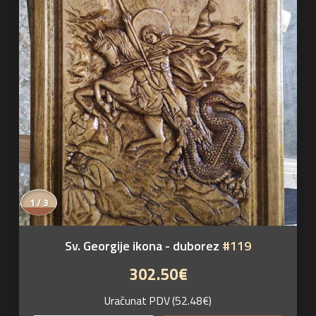
1 / 3
Sv. Georgije ikona - duborez
#119
302.50€
Uračunat PDV (52.48€)