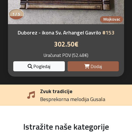
2 / 5
Mojkovac
Duborez - ikona Sv. Arhangel Gavrilo
#153
302.50€
Uračunat PDV (52.48€)
Pogledaj
Dodaj
Ručna izrada
Mi čuvamo porodičnu tradiciju
Istražite naše kategorije