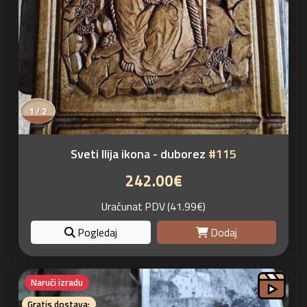
1 / 2
Sveti Ilija ikona - duborez
#115
242.00€
Uračunat PDV (41.99€)
Pogledaj
Dodaj
Naruči izradu
Gratis dostava: