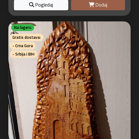
Pogledaj
Dodaj
Na lageru
Gratis dostava:
- Crna Gora
- Srbija i BIH