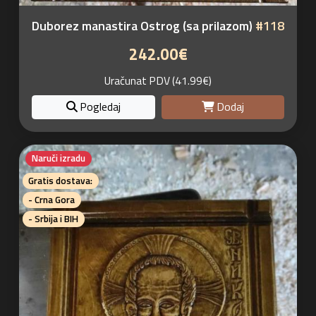
Duborez manastira Ostrog (sa prilazom)
#118
242.00€
Uračunat PDV (41.99€)
Pogledaj
Dodaj
Naruči izradu
Gratis dostava:
- Crna Gora
- Srbija i BIH