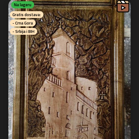
Na lageru
Gratis dostava:
- Crna Gora
- Srbija i BIH