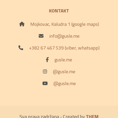
KONTAKT
Mojkovac, Kaludra 1 (google maps)
info@gusle.me
+382 67 467 539 (viber, whatsapp)
gusle.me
@gusle.me
@gusle.me
Sva prava zadržana - Created by
THEM