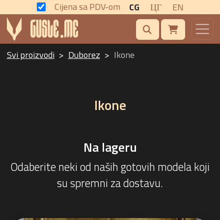
Cijena sa PDV-om
CG
ЦГ
EN
Svi proizvodi
Duborez
Ikone
Ikone
Na lageru
Odaberite neki od naših gotovih modela koji
su spremni za dostavu.