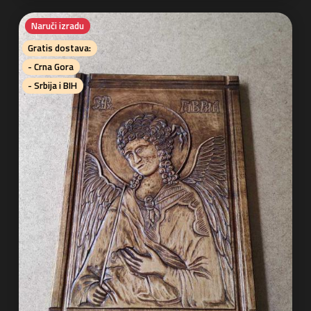
Naruči izradu
Gratis dostava:
- Crna Gora
- Srbija i BIH