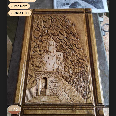
- Crna Gora
- Srbija i BIH
1 / 2