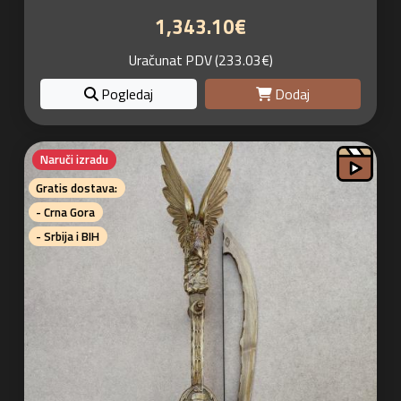
1,343.10€
Uračunat PDV (233.03€)
Pogledaj
Dodaj
Naruči izradu
Gratis dostava:
- Crna Gora
- Srbija i BIH