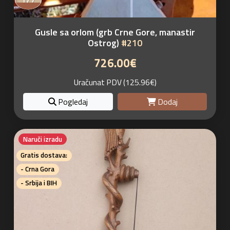
Gusle sa orlom (grb Crne Gore, manastir
Ostrog)
#210
726.00€
Uračunat PDV (125.96€)
Pogledaj
Dodaj
Naruči izradu
Gratis dostava:
- Crna Gora
- Srbija i BIH