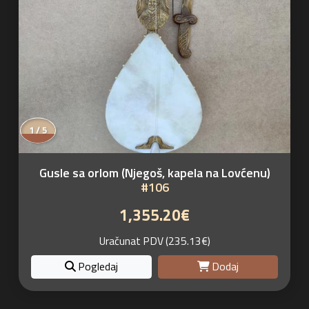
2 / 5
Gusle sa orlom (Njegoš, kapela na Lovćenu)
#106
1,355.20€
Uračunat PDV (235.13€)
Pogledaj
Dodaj