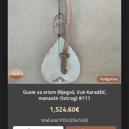
1 / 7
Podgorica
Gusle sa orlom (Njegoš, Vuk Karadžić,
manastir Ostrog)
#111
1,524.60€
Uračunat PDV (264.52€)