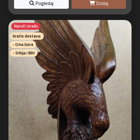
Pogledaj
Dodaj
Naruči izradu
Gratis dostava:
- Crna Gora
- Srbija i BIH