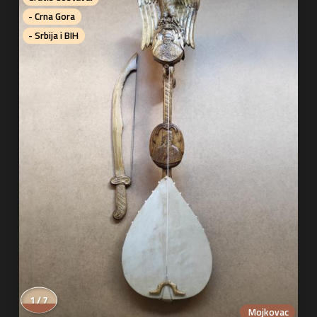
- Crna Gora
- Srbija i BIH
1 / 7
Mojkovac