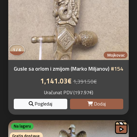
1 / 6
Mojkovac
Gusle sa orlom i zmijom (Marko Miljanov)
#154
1,141.03€
1,391.50€
Uračunat PDV (197.97€)
Pogledaj
Dodaj
Na lageru
Gratis dostava: