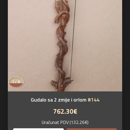
1 / 8
Gudalo sa 2 zmije i orlom
#144
762.30€
Uračunat PDV (132.26€)