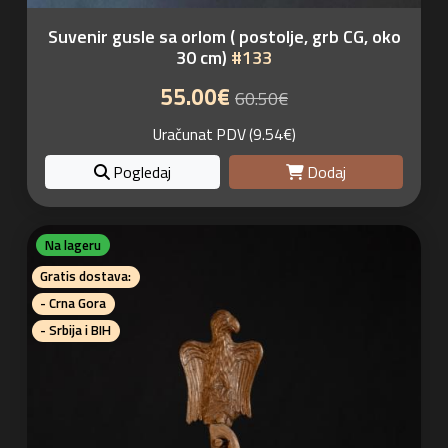
Suvenir gusle sa orlom ( postolje, grb CG, oko
30 cm)
#133
55.00€
60.50€
Uračunat PDV (9.54€)
Pogledaj
Dodaj
Na lageru
Gratis dostava:
- Crna Gora
- Srbija i BIH