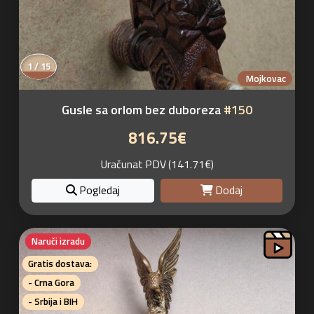
1 / 15
Mojkovac
Gusle sa orlom bez duboreza
#150
816.75€
Uračunat PDV (141.71€)
Pogledaj
Dodaj
Naruči izradu
Gratis dostava:
- Crna Gora
- Srbija i BIH