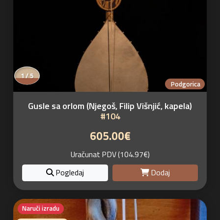
1 / 5
Podgorica
Gusle sa orlom (Njegoš, Filip Višnjić, kapela)
#104
605.00€
Uračunat PDV (104.97€)
Pogledaj
Dodaj
Naruči izradu