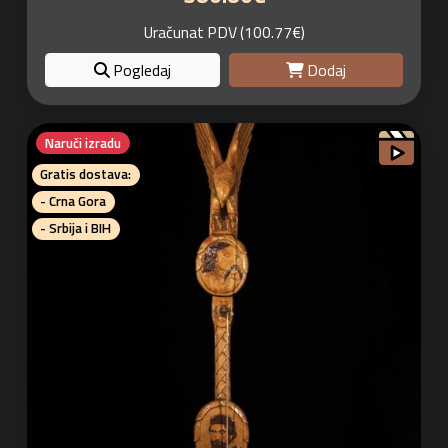
Uračunat PDV (100.77€)
Pogledaj
Dodaj
Naruči izradu
Gratis dostava:
- Crna Gora
- Srbija i BIH