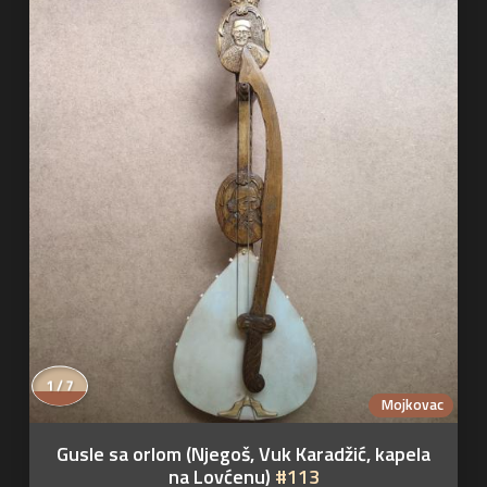
1 / 7
Mojkovac
Gusle sa orlom (Njegoš, Vuk Karadžić, kapela
na Lovćenu)
#113