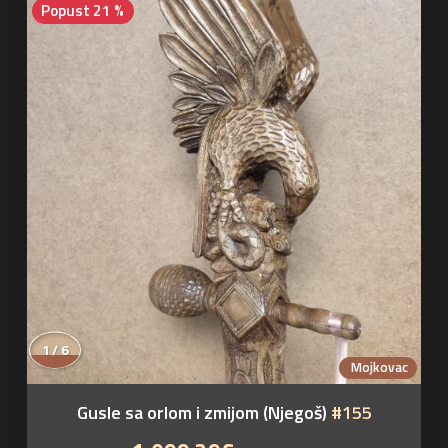
Popust 21 %
1 / 6
Mojkovac
Gusle sa orlom i zmijom (Njegoš)
#155