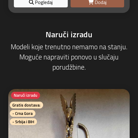
Pogledaj
Dodaj
Naruči izradu
Modeli koje trenutno nemamo na stanju.
Moguće napraviti ponovo u slučaju
porudžbine.
Naruči izradu
Gratis dostava:
- Crna Gora
- Srbija i BIH