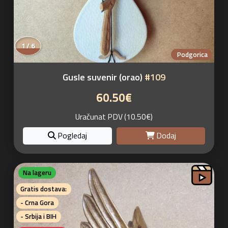
1 / 6
Podgorica
Gusle suvenir (orao)
#109
60.50€
Uračunat PDV (10.50€)
Pogledaj
Dodaj
Na lageru
Gratis dostava:
- Crna Gora
- Srbija i BIH