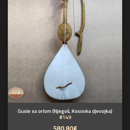
1 / 9
Gusle sa orlom (Njegoš, Kosovka djevojka)
#149
580.80€