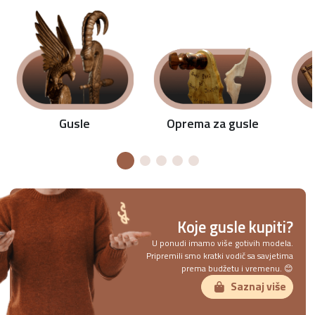
Oprema za gusle
Gusle
Koje gusle kupiti?
U ponudi imamo više gotivih modela.
Pripremili smo kratki vodič sa savjetima
prema budžetu i vremenu. 😊
Saznaj više