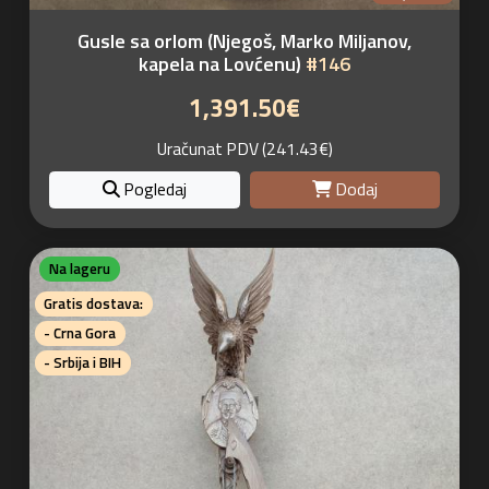
Gusle sa orlom (Njegoš, Marko Miljanov,
kapela na Lovćenu)
#146
1,391.50€
Uračunat PDV (241.43€)
Pogledaj
Dodaj
Na lageru
Gratis dostava:
- Crna Gora
- Srbija i BIH