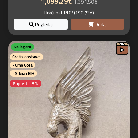
1,099.29€
1,391.50€
Uračunat PDV (190.73€)
Pogledaj
Dodaj
Na lageru
Gratis dostava:
- Crna Gora
- Srbija i BIH
Popust 18 %