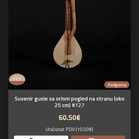
1 / 7
Podgorica
Suvenir gusle sa orlom pogled na stranu (oko
25 cm)
#127
60.50€
Uračunat PDV (10.50€)