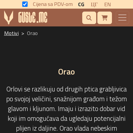
Cijena sa PDV-om
CG
ЦГ
EN
Motivi
Orao
Orao
Orlovi se razlikuju od drugih ptica grabljivica
po svojoj veličini, snažnijom građom i težom
glavom i kljunom. Imaju i izrazito dobar vid
koji im omogućava da ugledaju potencijalni
plijen iz daljine. Orao vlada nebeskim