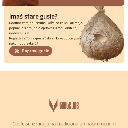
Imaš stare gusle?
Radimo zamjenu struna, kože na kalici, lakiranje,
popravke slomljenih djelova i izradu onih koji
nedostaju i sl.
Pogledajte "prije-posle" slike i kako zvuče gusle
nakon popravke 😊
Popravi gusle
Gusle se izrađuju na tradicionalan način ručnom