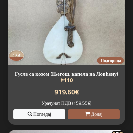
1 / 6
Подгорица
Гусле са козом (Његош, капела на Ловћену)
#110
919.60€
Урачунат ПДВ (159.55€)
Погледај
Додај