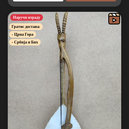
Наручи израду
Гратис достава:
- Црна Гора
- Србија и Бих