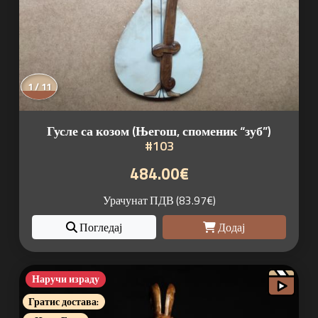
1 / 11
Гусле са козом (Његош, споменик “зуб”)
#103
484.00€
Урачунат ПДВ (83.97€)
Погледај
Додај
Наручи израду
Гратис достава: