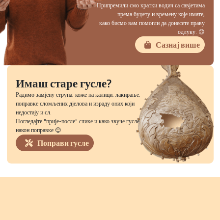
Припремили смо кратки водич са савјетима
према буџету и времену које имате,
како бисмо вам помогли да донесете праву
одлуку. 😊
Сазнај више
Имаш старе гусле?
Радимо замјену струна, коже на калици, лакирање,
поправке сломљених дјелова и израду оних који
недостају и сл.
Погледајте "прије-после" слике и како звуче гусле
након поправке 😊
Поправи гусле