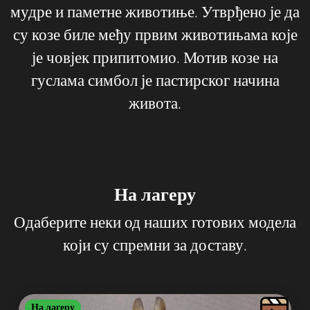
мудре и паметне животиње. Утврђено је да
су козе биле међу првим животињама које
је човјек припитомио. Мотив козе на
гуслама симбол је пастирског начина
живота.
На лагеру
Одаберите неки од наших готових модела
који су спремни за доставу.
На лагеру