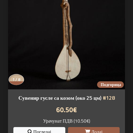
1 / 8
Подгорица
Сувенир гусле са козом (око 25 цм)
#128
60.50€
Урачунат ПДВ (10.50€)
Погледај
Додај