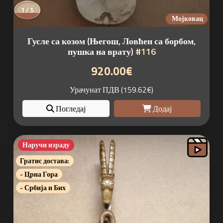
1 / 5
Мојковац
Гусле са козом (Његош, Ловћен са борбом,
пушка на врату)
#116
920.00€
Урачунат ПДВ (159.62€)
Погледај
Додај
Наручи израду
Гратис достава:
- Црна Гора
- Србија и Бих