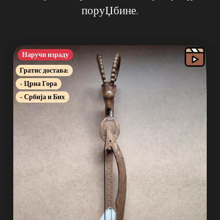
поруЏбине.
Наручи израду
Гратис достава:
- Црна Гора
- Србија и Бих