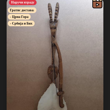
Наручи израду
Гратис достава:
- Црна Гора
- Србија и Бих