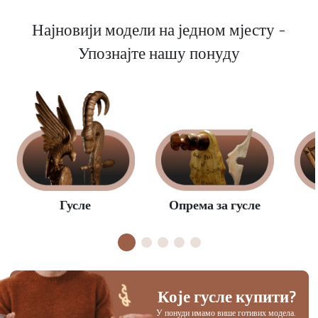
Најновији модели на једном мјесту -
Упознајте нашу понуду
Опрема за гусле
Гусле
Које гусле купити?
У понуди имамо више готивих модела.