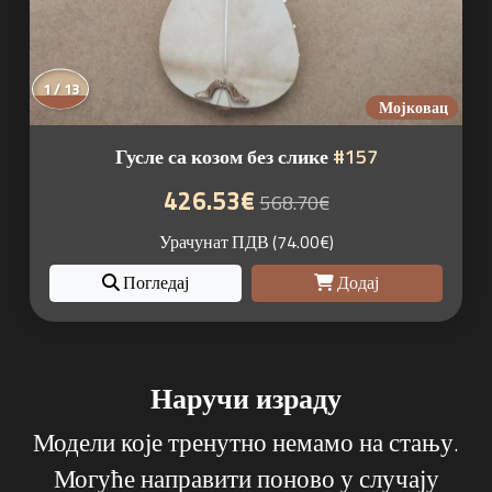
1 / 13
Мојковац
Гусле са козом без слике
#157
426.53€
568.70€
Урачунат ПДВ (74.00€)
Погледај
Додај
Наручи израду
Модели које тренутно немамо на стању.
Могуће направити поново у случају