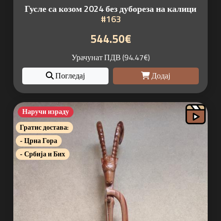
Гусле са козом 2024 без дубореза на калици
#163
544.50€
Урачунат ПДВ (94.47€)
Погледај
Додај
Наручи израду
Гратис достава:
- Црна Гора
- Србија и Бих