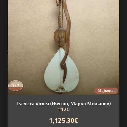
2 / 7
Мојковац
Гусле са козом (Његош, Марко Миљанов)
#120
1,125.30€