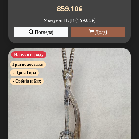
859.10€
Урачунат ПДВ (149.05€)
Погледај
Додај
Наручи израду
Гратис достава:
- Црна Гора
- Србија и Бих