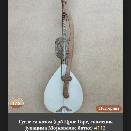
1 / 5
Подгорица
Гусле са козом (грб Црне Горе, споменик
јунацима Мојковачке битке)
#112