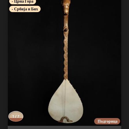
- Црна Гора
- Србија и Бих
1 / 7
Подгорица