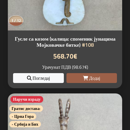
1 / 12
Гусле са козом (калица: споменик јунацима
Мојковачке битке)
#108
568.70€
Урачунат ПДВ (98.67€)
Погледај
Додај
Наручи израду
Гратис достава:
- Црна Гора
- Србија и Бих