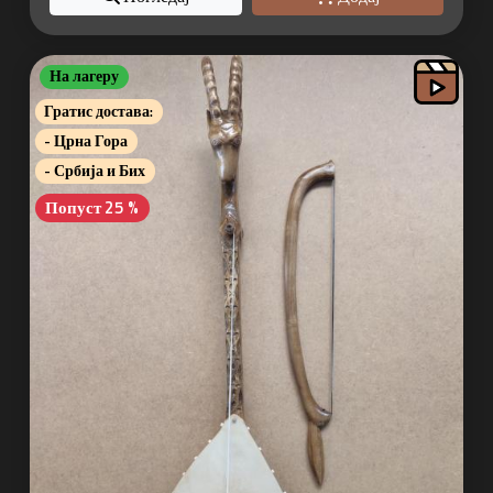
На лагеру
Гратис достава:
- Црна Гора
- Србија и Бих
Попуст 25 %