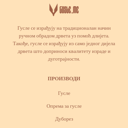
Гусле се израђују на традиционалан начин
ручном обрадом дрвета уз помоћ длијета.
Такође, гусле се израђују из само једног дијела
дрвета што доприноси квалитету израде и
дуготрајности.
ПРОИЗВОДИ
Гусле
Опрема за гусле
Дуборез