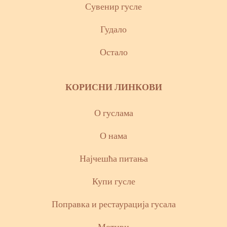
Сувенир гусле
Гудало
Остало
КОРИСНИ ЛИНКОВИ
О гуслама
О нама
Најчешћа питања
Купи гусле
Поправка и рестаурација гусала
Мотиви