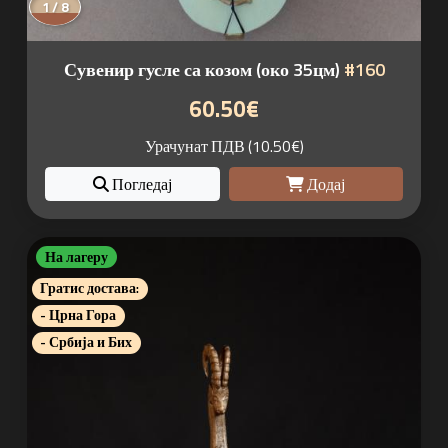
1 / 8
Сувенир гусле са козом (око 35цм)
#160
60.50€
Урачунат ПДВ (10.50€)
Погледај
Додај
На лагеру
Гратис достава:
- Црна Гора
- Србија и Бих