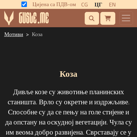
Цијена са ПДВ-ом
CG
ЦГ
EN
Мотиви
Коза
Коза
Дивље козе су животиње планинских
станишта. Врло су окретне и издржљиве.
Способне су да се пењу на голе стијене и
да опстану на оскудној вегетацији. Чула су
им веома добро развијена. Сврставају се у