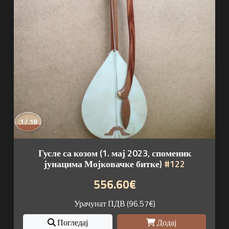
1 / 18
Гусле са козом (1. мај 2023, споменик
јунацима Мојковачке битке)
#122
556.60€
Урачунат ПДВ (96.57€)
Погледај
Додај